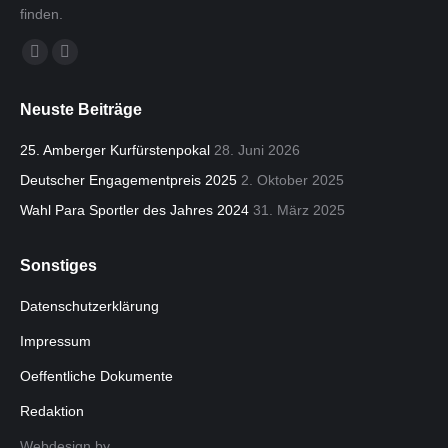
finden.
Finden Sie uns auf:
Facebook
E-
page
Mail
Neuste Beiträge
opens
page
in
opens
25. Amberger Kurfürstenpokal
28. Juni 2026
new
in
Deutscher Engagementpreis 2025
2. Oktober 2025
window
new
Wahl Para Sportler des Jahres 2024
31. März 2025
window
Sonstiges
Datenschutzerklärung
Impressum
Oeffentliche Dokumente
Redaktion
Webdesign by