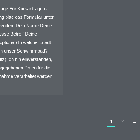
rage Für Kursanfragen /
ng bitte das Formular unter
wenden. Dein Name Deine
esse Betreff Deine
optional) In welcher Stadt
ich unser Schwimmbad?
z) Ich bin einverstanden,
ngegebenen Daten für die
nahme verarbeitet werden
1
2
→