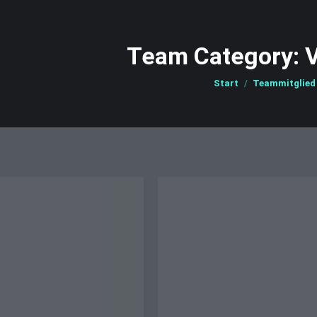
Team Category:
V
Sie befinden sich hier:
Start
Teammitglied