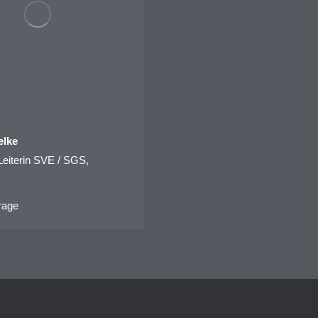
elke
Leiterin SVE / SGS,
rage