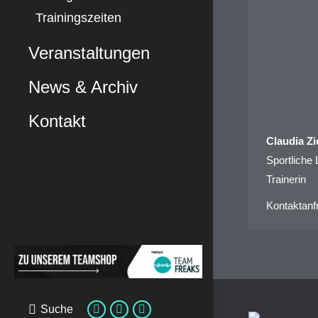
Trainingszeiten
Veranstaltungen
News & Archiv
Kontakt
Claudia Zi
Sportliche 
Trainerin
Kontaktanf
Suche
Search:
E-
Facebook
Instagram