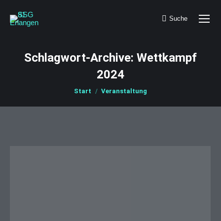
Suche
Search:
Schlagwort-Archive:
Wettkampf
2024
Sie befinden sich hier:
Start
Veranstaltung