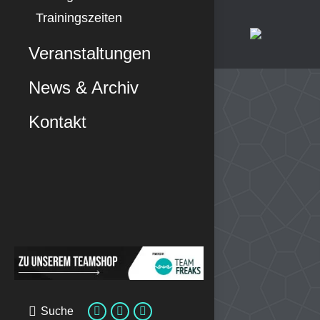
Trainingszeiten
Veranstaltungen
News & Archiv
Kontakt
Suche
Search:
E-
Facebook
Instagram