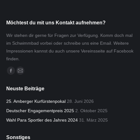
Möchtest du mit uns Kontakt aufnehmen?
Wir stehen dir gerne für Fragen zur Verfügung. Komm doch mal
im Schwimmbad vorbei oder schreibe uns eine Email. Weitere
Impressionen kannst du auch unsere Vereinsseite auf Facebook
finden.
Finden Sie uns auf:
Facebook
E-
page
Mail
Neuste Beiträge
opens
page
in
opens
25. Amberger Kurfürstenpokal
28. Juni 2026
new
in
Deutscher Engagementpreis 2025
2. Oktober 2025
window
new
Wahl Para Sportler des Jahres 2024
31. März 2025
window
Sonstiges