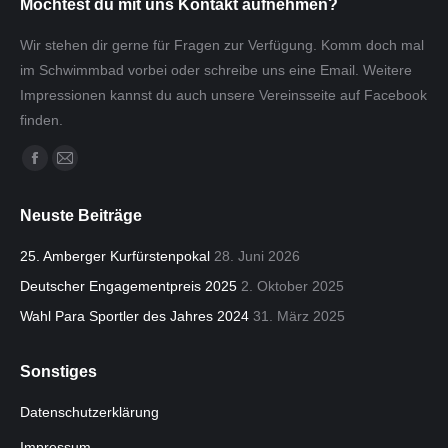
Möchtest du mit uns Kontakt aufnehmen?
Wir stehen dir gerne für Fragen zur Verfügung. Komm doch mal
im Schwimmbad vorbei oder schreibe uns eine Email. Weitere
Impressionen kannst du auch unsere Vereinsseite auf Facebook
finden.
Finden Sie uns auf:
Facebook
E-
page
Mail
Neuste Beiträge
opens
page
in
opens
25. Amberger Kurfürstenpokal
28. Juni 2026
new
in
Deutscher Engagementpreis 2025
2. Oktober 2025
window
new
Wahl Para Sportler des Jahres 2024
31. März 2025
window
Sonstiges
Datenschutzerklärung
Impressum