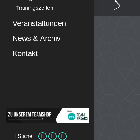
Trainingszeiten
Veranstaltungen
News & Archiv
Kontakt
Suche
Search:
E-
Facebook
Instagram