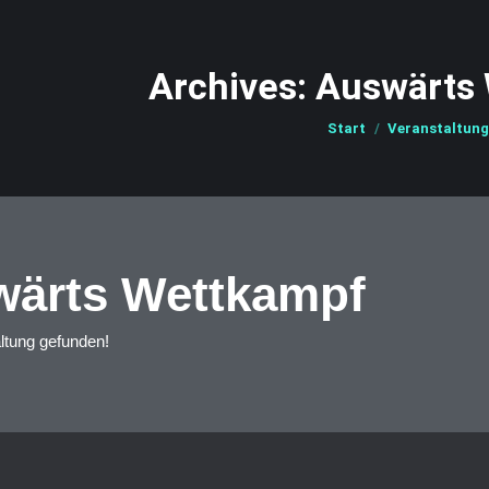
Archives:
Auswärts
Sie befinden sich hier:
Start
Veranstaltung
ärts Wettkampf
ltung gefunden!