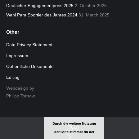
new
new
Deutscher Engagementpreis 2025
2. October 2025
window
window
Wahl Para Sportler des Jahres 2024
31. March 2025
Other
Data Privacy Statement
Impressum
Oeffentliche Dokumente
Editing
Webdesign by
Philipp Tornow
Durch die weitere Nutzung
der Seite stimmst du der