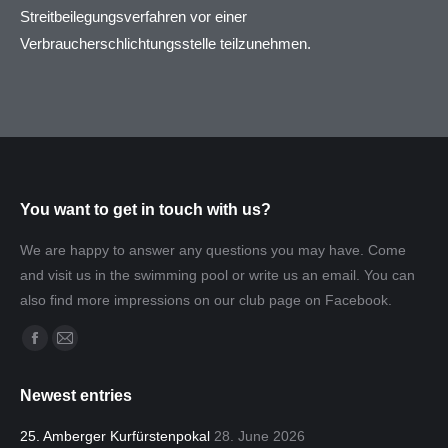
Streitbeilegungsverfahren vor einer
Verbraucherschlichtungsstelle teilzunehmen.
You want to get in touch with us?
We are happy to answer any questions you may have. Come
and visit us in the swimming pool or write us an email. You can
also find more impressions on our club page on Facebook.
Find us on:
Facebook
Mail
page
page
Newest entries
opens
opens
in
in
25. Amberger Kurfürstenpokal
28. June 2026