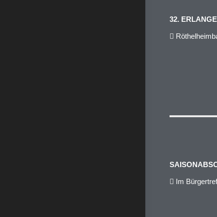
32. ERLANG
Röthelheimba
SAISONABSC
Im Bürgertref