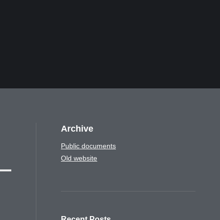
Archive
Public documents
Old website
Recent Posts