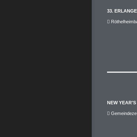
33. ERLANG
Röthelheimba
NEW YEAR'S 
Gemeindezen