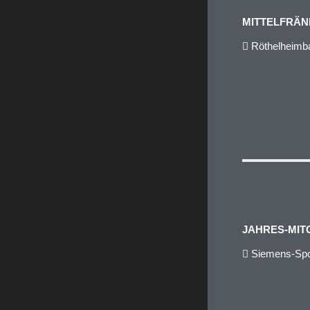
MITTELFRÄN
Röthelheimba
JAHRES-MIT
Siemens-Spo