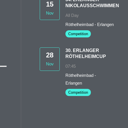
15
NIKOLAUSSCHWIMMEN
Nov
All Day
Röthelheimbad - Erlangen
Competition
30. ERLANGER
28
RÖTHELHEIMCUP
Nov
07:45
Röthelheimbad -
Erlangen
Competition