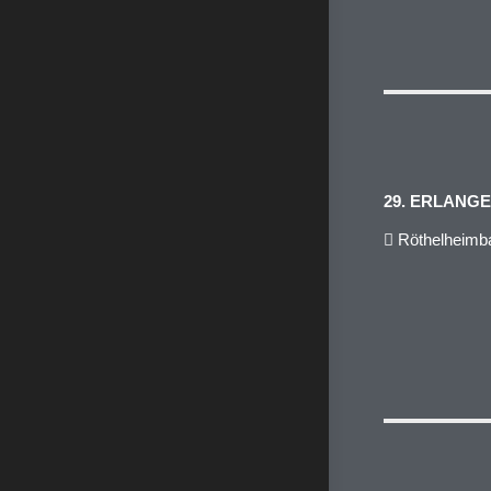
29. ERLANG
Röthelheimba