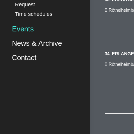
Request
Röthelheimba
Time schedules
Events
News & Archive
34. ERLANG
Contact
Röthelheimba