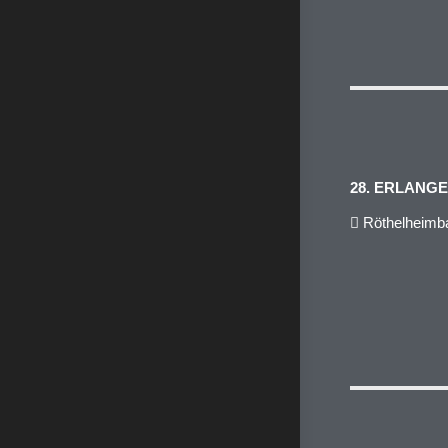
28. ERLANG
Röthelheimba