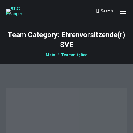
Search
Search:
Team Category:
Ehrenvorsitzende(r)
SVE
You are here:
Main
Teammitglied