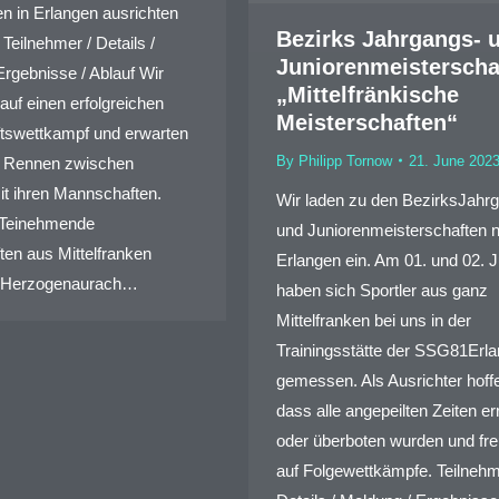
en in Erlangen ausrichten
Bezirks Jahrgangs- 
Teilnehmer / Details /
Juniorenmeisterscha
Ergebnisse / Ablauf Wir
„Mittelfränkische
auf einen erfolgreichen
Meisterschaften“
tswettkampf und erwarten
By
Philipp Tornow
21. June 202
 Rennen zwischen
it ihren Mannschaften.
Wir laden zu den BezirksJahr
rTeinehmende
und Juniorenmeisterschaften 
en aus Mittelfranken
Erlangen ein. Am 01. und 02. J
7 Herzogenaurach…
haben sich Sportler aus ganz
Mittelfranken bei uns in der
Trainingsstätte der SSG81Erl
gemessen. Als Ausrichter hoff
dass alle angepeilten Zeiten er
oder überboten wurden und fr
auf Folgewettkämpfe. Teilnehm