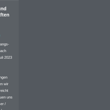
und
ften
3
gangs-
nach
uli 2023
angen
en wir
reicht
euen uns
er /