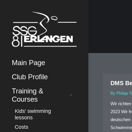
Main Page
Club Profile
DMS Bez
Training &
By
Philipp 
Courses
Wir richte
Kids' swimming
2023 Wir f
lessons
deutschen
Costs
Schwimmen